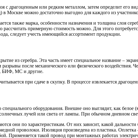
лоя с драгоценным или редким металлом, затем определит его в
) в Москве можно достаточно выгодно для каждого из участнико
тся также марка, особенности назначения и толщина слоя серебр
но рассчитать примерную стоимость можно. Для этого потребует
вода, следует учесть имеющийся ассортимент продукции.
рытие из серебра. Эта часть имеет специальное название – экра
разрывы после механического или физического воздействия. Че
К, БИФ, МС и другие.
итывается при сдаче в скупку. В процессе извлекается драгоцен
ю специального оборудования. Внешне оно выглядит, как белое 
и солнечных лучей или света от лампы. При обычном дневном св
аются они по характеристикам. От них зависит, какой дальности
з медной проволоки. Изоляция произведена из пластика. Оплетк
убой. Применяется такой провод при монтажных работах электрич