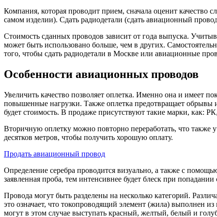
Компания, которая проводит прием, сначала оценит качество с
самом изделии). Сдать радиодетали (сдать авиационный провод
Стоимость сданных проводов зависит от года выпуска. Учитывае
может быть использовано больше, чем в других. Самостоятель
того, чтобы сдать радиодетали в Москве или авиационные про
Особенности авиационных проводов
Увеличить качество позволяет оплетка. Именно она и имеет пок
повышенные нагрузки. Также оплетка предотвращает обрывы и 
будет стоимость. В продаже присутствуют такие марки, как: Р
Вторичную оплетку можно повторно переработать, что также уч
десятков метров, чтобы получить хорошую оплату.
Продать авиационный провод
Определение серебра проводится визуально, а также с помощь
заявленная проба, тем интенсивнее будет блеск при попадани
Провода могут быть разделены на несколько категорий. Различ
это означает, что токопроводящий элемент (жила) выполнен и
могут в этом случае выступать красный, желтый, белый и гол