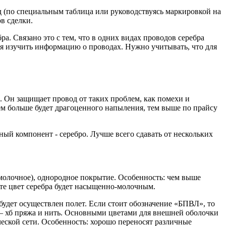
ид (по специальным таблица или руководствуясь маркировкой на
в сделки.
а. Связано это с тем, что в одних видах проводов серебра
ся изучить информацию о проводах. Нужно учитывать, что для
н. Он защищает провод от таких проблем, как помехи и
м больше будет драгоценного напыления, тем выше по прайсу
ный компонент - серебро. Лучше всего сдавать от нескольких
(молочное), однородное покрытие. Особенность: чем выше
ете цвет серебра будет насыщенно-молочным.
 будет осуществлен полет. Если стоит обозначение «БПВЛ», то
а – хб пряжа и нить. Основными цветами для внешней оболочки
еской сети. Особенность: хорошо переносят различные