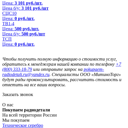
Цена:
3 101 руб./шт.
Цена б/у:
3 101 руб./шт
СЦС10
Цена:
0 руб./шт.
ТВ1-4
Цена:
500 руб./шт.
Цена б/у:
500 руб./шт
ТСП
Цена:
0 руб./шт.
Чтобы получить полную информацию о стоимости услуг,
обратитесь к менеджерам нашей компании по телефону
+7
(800) 333-18-79
или отправьте запрос на
pokupaem-
radiodetali.ru@yandex.ru
. Специалисты ООО «МитиноТорг»
будут рады проконсультировать, рассчитать стоимость и
ответить на все ваши вопросы.
Заказать звонок
О нас
Покупаем радиодетали
На всей территории России
Мы покупаем
Техническое серебро