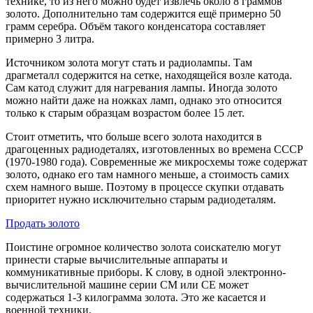
технике, то из него можно будет извлечь около 8 граммов
золото. Дополнительно там содержится ещё примерно 50
грамм серебра. Объём такого конденсатора составляет
примерно 3 литра.
Источником золота могут стать и радиолампы. Там
драгметалл содержится на сетке, находящейся возле катода.
Сам катод служит для нагревания лампы. Иногда золото
можно найти даже на ножках ламп, однако это относится
только к старым образцам возрастом более 15 лет.
Стоит отметить, что больше всего золота находится в
драгоценных радиодеталях, изготовленных во времена СССР
(1970-1980 года). Современные же микросхемы тоже содержат
золото, однако его там намного меньше, а стоимость самих
схем намного выше. Поэтому в процессе скупки отдавать
приоритет нужно исключительно старым радиодеталям.
Продать золото
Поистине огромное количество золота соискателю могут
принести старые вычислительные аппараты и
коммуникативные приборы. К слову, в одной электронно-
вычислительной машине серии СМ или СЕ может
содержаться 1-3 килограмма золота. Это же касается и
военной техники.