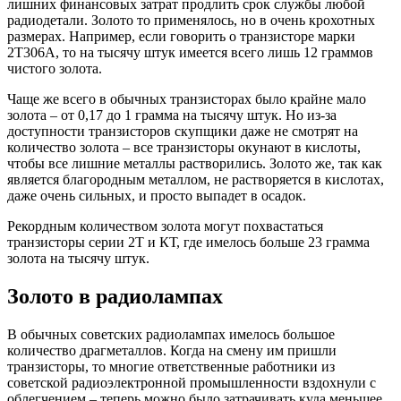
лишних финансовых затрат продлить срок службы любой
радиодетали. Золото то применялось, но в очень крохотных
размерах. Например, если говорить о транзисторе марки
2Т306А, то на тысячу штук имеется всего лишь 12 граммов
чистого золота.
Чаще же всего в обычных транзисторах было крайне мало
золота – от 0,17 до 1 грамма на тысячу штук. Но из-за
доступности транзисторов скупщики даже не смотрят на
количество золота – все транзисторы окунают в кислоты,
чтобы все лишние металлы растворились. Золото же, так как
является благородным металлом, не растворяется в кислотах,
даже очень сильных, и просто выпадет в осадок.
Рекордным количеством золота могут похвастаться
транзисторы серии 2Т и КТ, где имелось больше 23 грамма
золота на тысячу штук.
Золото в радиолампах
В обычных советских радиолампах имелось большое
количество драгметаллов. Когда на смену им пришли
транзисторы, то многие ответственные работники из
советской радиоэлектронной промышленности вздохнули с
облегчением – теперь можно было затрачивать куда меньшее