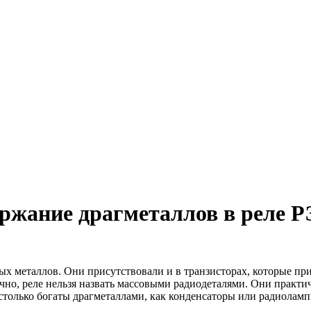
ержание драгметаллов в реле Р
ых металлов. Они присутствовали и в транзисторах, которые пр
нечно, реле нельзя назвать массовыми радиодеталями. Они практ
астолько богаты драгметаллами, как конденсаторы или радиолам