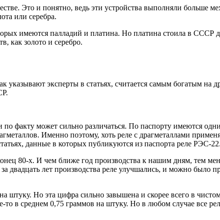
естве. Это и понятно, ведь эти устройства выполняли больше м
ота или серебра.
которых имеются палладий и платина. Но платина стоила в СССР д
, как золото и серебро.
 как указывают эксперты в статьях, считается самым богатым на
СР.
 и по факту может сильно различаться. По паспорту имеются одн
рагметаллов. Именно поэтому, хоть реле с драгметаллами применя
татьях, данные в которых публикуются из паспорта реле РЭС-22
конец 80-х. И чем ближе год производства к нашим дням, тем ме
за двадцать лет производства реле улучшались, и можно было пр
 на штуку. Но эта цифра сильно завышена и скорее всего в чист
-то в среднем 0,75 граммов на штуку. Но в любом случае все рел