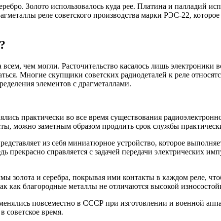
еребро. Золото использовалось куда рее. Платина и палладий ис
агметаллы реле советского производства марки РЭС-22, которое 
?
всем, чем могли. Расточительство касалось лишь электроники 
ться. Многие скупщики советских радиодеталей к реле относятся
ределения элементов с драгметаллами.
нялись практически во все время существования радиоэлектронн
такты, можно заметным образом продлить срок службы практическ
представляет из себя миниатюрное устройство, которое выполняе
дь прекрасно справляется с задачей передачи электрических имп
 золота и серебра, покрывая ими контакты в каждом реле, чтоб
так как благородные металлы не отличаются высокой износостой
именялись повсеместно в СССР при изготовлении и военной апп
в советское время.