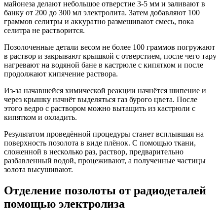
майонеза делают небольшое отверстие 3-5 мм и заливают в
банку от 200 до 300 мл электролита. Затем добавляют 100
граммов селитры и аккуратно размешивают смесь, пока
селитра не растворится.
Позолоченные детали весом не более 100 граммов погружают
в раствор и закрывают крышкой с отверстием, после чего тару
нагревают на водяной бане в кастрюле с кипятком и после
продолжают кипячение раствора.
Из-за начавшейся химической реакции начнётся шипение и
через крышку начнёт выделяться газ бурого цвета. После
этого ведро с раствором можно вытащить из кастрюли с
кипятком и охладить.
Результатом проведённой процедуры станет всплывшая на
поверхность позолота в виде плёнок. С помощью ткани,
сложенной в несколько раз, раствор, предварительно
разбавленный водой, процеживают, а полученные частицы
золота высушивают.
Отделение позолоты от радиодеталей
помощью электролиза