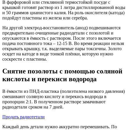
В фарфоровой или стеклянной термостойкой посуде с
крышкой готовят раствор из 1 литра дистиллированной воды
и 50 граммов цианистого калия. На роль окислителя (катода)
подойдут пластины из железа или серебра.
На другой электрод-восстановитель (анод) подвешиваются
предварительно очищенные радиодетали с позолотой и
опускаются в ёмкость с раствором. После этого включается
подача постоянного тока – 12-15 В. Во время реакции нельзя
открывать крышку, т.к. выделяемые пары токсичны. Золото
осядет на катоде в виде тонкой плёнки, которую нужно
соскрести с пластины.
Снятие позолоты с помощью соляной
кислоты и перекиси водорода
В ёмкости из ПНД-пластика (полиэтилена низкого давления)
смешивают соляную кислоту и перекись водорода в
пропорции 2:1. В полученном растворе замачивают
радиодетали сроком на 7 дней.
Продать радиотетали
Каждый день детали нужно аккуратно перемешивать. По