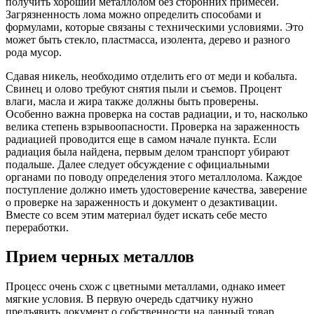
получить хороший металлолом без сторонних примесей.
Загрязненность лома можно определить способами и
формулами, которые связаны с техническими условиями. Это
может быть стекло, пластмасса, изолента, дерево и разного
рода мусор.
Сдавая никель, необходимо отделить его от меди и кобальта.
Свинец и олово требуют снятия пыли и съемов. Процент
влаги, масла и жира также должны быть проверены.
Особенно важна проверка на состав радиации, и то, насколько
велика степень взрывоопасности. Проверка на зараженность
радиацией проводится еще в самом начале пункта. Если
радиация была найдена, первым делом транспорт убирают
подальше. Далее следует обсуждение с официальными
органами по поводу определения этого металлолома. Каждое
поступление должно иметь удостоверение качества, заверение
о проверке на зараженность и документ о дезактивации.
Вместе со всем этим материал будет искать себе место
переработки.
Прием черных металлов
Процесс очень схож с цветными металлами, однако имеет
мягкие условия. В первую очередь сдатчику нужно
предъявить документ о собственности на данный товар.