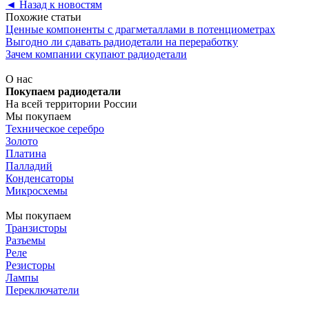
◄
Назад к новостям
Похожие статьи
Ценные компоненты с драгметаллами в потенциометрах
Выгодно ли сдавать радиодетали на переработку
Зачем компании скупают радиодетали
О нас
Покупаем радиодетали
На всей территории России
Мы покупаем
Техническое серебро
Золото
Платина
Палладий
Конденсаторы
Микросхемы
Мы покупаем
Транзисторы
Разъемы
Реле
Резисторы
Лампы
Переключатели