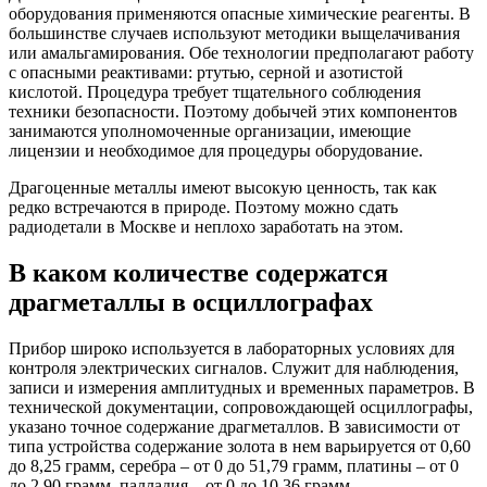
оборудования применяются опасные химические реагенты. В
большинстве случаев используют методики выщелачивания
или амальгамирования. Обе технологии предполагают работу
с опасными реактивами: ртутью, серной и азотистой
кислотой. Процедура требует тщательного соблюдения
техники безопасности. Поэтому добычей этих компонентов
занимаются уполномоченные организации, имеющие
лицензии и необходимое для процедуры оборудование.
Драгоценные металлы имеют высокую ценность, так как
редко встречаются в природе. Поэтому можно сдать
радиодетали в Москве и неплохо заработать на этом.
В каком количестве содержатся
драгметаллы в осциллографах
Прибор широко используется в лабораторных условиях для
контроля электрических сигналов. Служит для наблюдения,
записи и измерения амплитудных и временных параметров. В
технической документации, сопровождающей осциллографы,
указано точное содержание драгметаллов. В зависимости от
типа устройства содержание золота в нем варьируется от 0,60
до 8,25 грамм, серебра – от 0 до 51,79 грамм, платины – от 0
до 2,90 грамм, палладия – от 0 до 10,36 грамм.