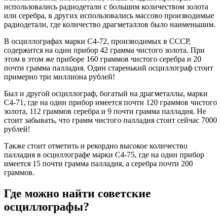
использовались радиодетали с большим количеством золота
или серебра, в других использовались массово производимые
радиодетали, где количество драгметаллов было наименьшим.
В осциллографах марки С4-72, производимых в СССР,
содержится на один прибор 42 грамма чистого золота. При
этом в этом же приборе 160 граммов чистого серебра и 20
почти грамма палладия. Один старенький осциллограф стоит
примерно три миллиона рублей!
Был и другой осциллограф, богатый на драгметаллы, марки
С4-71, где на один прибор имеется почти 120 граммов чистого
золота, 112 граммов серебра и 9 почти грамма палладия. Не
стоит забывать, что грамм чистого палладия стоит сейчас 7000
рублей!
Также стоит отметить и рекордно высокое количество
палладия в осциллографе марки С4-75, где на один прибор
имеется 15 почти грамма палладия, а серебра почти 200
граммов.
Где можно найти советские
осциллографы?