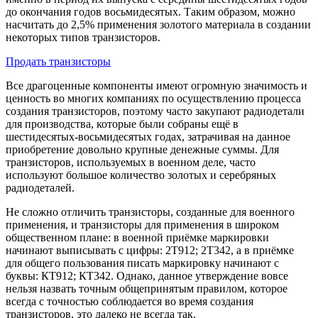
до окончания годов восьмидесятых. Таким образом, можно
насчитать до 2,5% применения золотого материала в создании
некоторых типов транзисторов.
Продать транзисторы
Все драгоценные компоненты имеют огромную значимость и
ценность во многих компаниях по осуществлению процесса
создания транзисторов, поэтому часто закупают радиодетали
для производства, которые были собраны ещё в
шестидесятых-восьмидесятых годах, затрачивая на данное
приобретение довольно крупные денежные суммы. Для
транзисторов, используемых в военном деле, часто
используют большое количество золотых и серебряных
радиодеталей.
Не сложно отличить транзисторы, созданные для военного
применения, и транзисторы для применения в широком
общественном плане: в военной приёмке маркировки
начинают выписывать с цифры: 2Т912; 2Т342, а в приёмке
для общего пользования писать маркировку начинают с
буквы: КТ912; КТ342. Однако, данное утверждение вовсе
нельзя назвать точным общепринятым правилом, которое
всегда с точностью соблюдается во время создания
транзисторов, это далеко не всегда так.