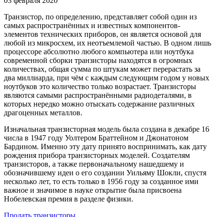
03 февраля 2020
Транзистор, по определению, представляет собой один из
самых распространённых и известных компонентов-
элементов технических приборов, он является основой для
любой из микросхем, их неотъемлемой частью. В одном лишь
процессоре абсолютно любого компьютера или ноутбука
современной сборки транзисторы находятся в огромных
количествах, общая сумма по штукам может перерастать за
два миллиарда, при чём с каждым следующим годом у новых
ноутбуков это количество только возрастает. Транзисторы
являются самыми распространёнными радиодеталями, в
которых нередко можно отыскать содержание различных
драгоценных металлов.
Изначальная транзисторная модель была создана в декабре 16
числа в 1947 году Уолтером Браттейном и Джонатоном
Бардином. Именно эту дату принято воспринимать, как дату
рождения прибора транзисторных моделей. Создателям
транзисторов, а также первоначальному нашедшему и
обозначившему идеи о его создании Уильяму Шокли, спустя
несколько лет, то есть только в 1956 году за созданное ими
важное и значимое в науке открытие была присвоена
Нобелевская премия в разделе физики.
Продать транзисторы