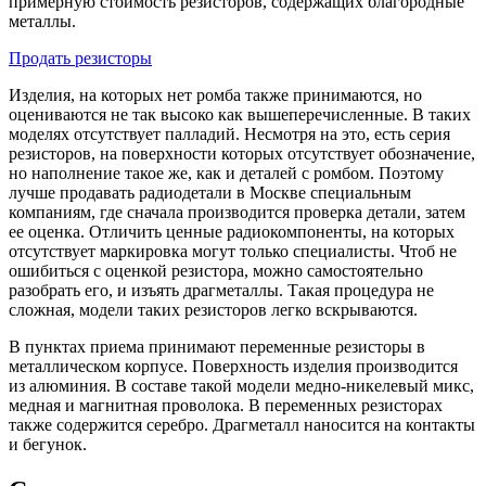
примерную стоимость резисторов, содержащих благородные
металлы.
Продать резисторы
Изделия, на которых нет ромба также принимаются, но
оцениваются не так высоко как вышеперечисленные. В таких
моделях отсутствует палладий. Несмотря на это, есть серия
резисторов, на поверхности которых отсутствует обозначение,
но наполнение такое же, как и деталей с ромбом. Поэтому
лучше продавать радиодетали в Москве специальным
компаниям, где сначала производится проверка детали, затем
ее оценка. Отличить ценные радиокомпоненты, на которых
отсутствует маркировка могут только специалисты. Чтоб не
ошибиться с оценкой резистора, можно самостоятельно
разобрать его, и изъять драгметаллы. Такая процедура не
сложная, модели таких резисторов легко вскрываются.
В пунктах приема принимают переменные резисторы в
металлическом корпусе. Поверхность изделия производится
из алюминия. В составе такой модели медно-никелевый микс,
медная и магнитная проволока. В переменных резисторах
также содержится серебро. Драгметалл наносится на контакты
и бегунок.