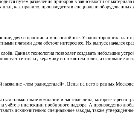
одится путём разделения приборов в зависимости от материала 
 плат, как правило, производится в специально оборудованных 
онние, двухсторонние и многослойные. У односторонних плат пр
тными платами дела обстоят интереснее. Их выпуск начался срав
слоёв. Данная технология позволяет создавать небольшие устро
ользует гетинакс, керамику и стеклотекстолит, а основание де
 название «лом радиодеталей». Цены на него в разных Московск
маться только такие компании и частные лица, которые зарегис
на учёте в инспекции пробирного надзора. А производство любых
твлять исключительно специальные заводы, также утверждённые