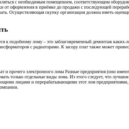
ствляться с необходимым помещением, соответствующим оборуд
лки от оформления в приёмке до продажи с последующей перераб
овать. Осуществляющая скупку организация должна иметь оцен
ить
еся к подобному лому – это заблаговременный демонтаж каких-л
трансформаторов с радиаторами. К засору плат также может прив
лат и прочего электронного лома Разные предприятия (они имеют
ать только отдельные виды лома. Из этого следует, что лучшим
ющими лицами и перерабатывающими этот лом предприятиями, 
компании.