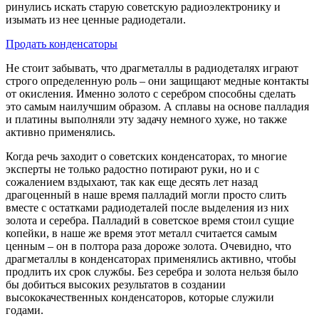
ринулись искать старую советскую радиоэлектронику и
изымать из нее ценные радиодетали.
Продать конденсаторы
Не стоит забывать, что драгметаллы в радиодеталях играют
строго определенную роль – они защищают медные контакты
от окисления. Именно золото с серебром способны сделать
это самым наилучшим образом. А сплавы на основе палладия
и платины выполняли эту задачу немного хуже, но также
активно применялись.
Когда речь заходит о советских конденсаторах, то многие
эксперты не только радостно потирают руки, но и с
сожалением вздыхают, так как еще десять лет назад
драгоценный в наше время палладий могли просто слить
вместе с остатками радиодеталей после выделения из них
золота и серебра. Палладий в советское время стоил сущие
копейки, в наше же время этот металл считается самым
ценным – он в полтора раза дороже золота. Очевидно, что
драгметаллы в конденсаторах применялись активно, чтобы
продлить их срок службы. Без серебра и золота нельзя было
бы добиться высоких результатов в создании
высококачественных конденсаторов, которые служили
годами.