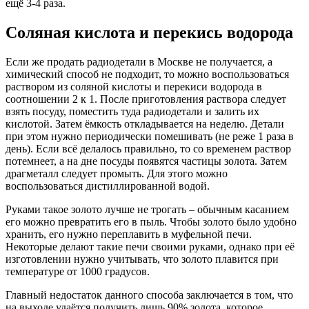
ещё 3-4 раза.
Соляная кислота и перекись водорода
Если же продать радиодетали в Москве не получается, а
химический способ не подходит, то можно воспользоваться
раствором из соляной кислоты и перекиси водорода в
соотношении 2 к 1. После приготовления раствора следует
взять посуду, поместить туда радиодетали и залить их
кислотой. Затем ёмкость откладывается на неделю. Детали
при этом нужно периодически помешивать (не реже 1 раза в
день). Если всё делалось правильно, то со временем раствор
потемнеет, а на дне посуды появятся частицы золота. Затем
драгметалл следует промыть. Для этого можно
воспользоваться дистиллированной водой.
Руками такое золото лучше не трогать – обычным касанием
его можно превратить его в пыль. Чтобы золото было удобно
хранить, его нужно переплавить в муфельной печи.
Некоторые делают такие печи своими руками, однако при её
изготовлении нужно учитывать, что золото плавится при
температуре от 1000 градусов.
Главный недостаток данного способа заключается в том, что
на выходе удаётся получить лишь 90% золота, которое