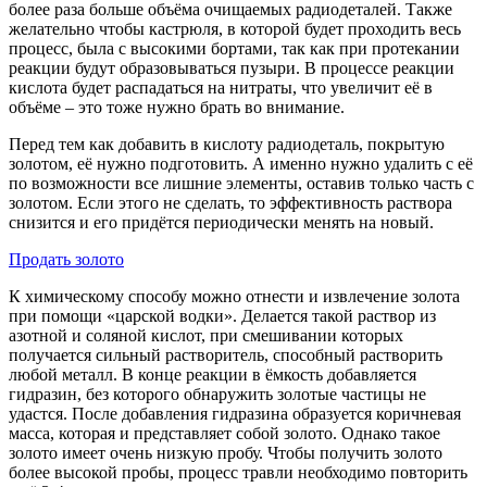
более раза больше объёма очищаемых радиодеталей. Также
желательно чтобы кастрюля, в которой будет проходить весь
процесс, была с высокими бортами, так как при протекании
реакции будут образовываться пузыри. В процессе реакции
кислота будет распадаться на нитраты, что увеличит её в
объёме – это тоже нужно брать во внимание.
Перед тем как добавить в кислоту радиодеталь, покрытую
золотом, её нужно подготовить. А именно нужно удалить с её
по возможности все лишние элементы, оставив только часть с
золотом. Если этого не сделать, то эффективность раствора
снизится и его придётся периодически менять на новый.
Продать золото
К химическому способу можно отнести и извлечение золота
при помощи «царской водки». Делается такой раствор из
азотной и соляной кислот, при смешивании которых
получается сильный растворитель, способный растворить
любой металл. В конце реакции в ёмкость добавляется
гидразин, без которого обнаружить золотые частицы не
удастся. После добавления гидразина образуется коричневая
масса, которая и представляет собой золото. Однако такое
золото имеет очень низкую пробу. Чтобы получить золото
более высокой пробы, процесс травли необходимо повторить