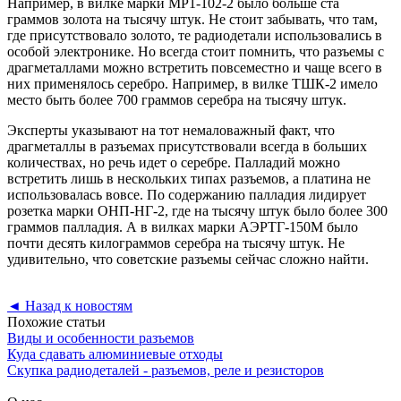
Например, в вилке марки МР1-102-2 было больше ста
граммов золота на тысячу штук. Не стоит забывать, что там,
где присутствовало золото, те радиодетали использовались в
особой электронике. Но всегда стоит помнить, что разъемы с
драгметаллами можно встретить повсеместно и чаще всего в
них применялось серебро. Например, в вилке ТШК-2 имело
место быть более 700 граммов серебра на тысячу штук.
Эксперты указывают на тот немаловажный факт, что
драгметаллы в разъемах присутствовали всегда в больших
количествах, но речь идет о серебре. Палладий можно
встретить лишь в нескольких типах разъемов, а платина не
использовалась вовсе. По содержанию палладия лидирует
розетка марки ОНП-НГ-2, где на тысячу штук было более 300
граммов палладия. А в вилках марки АЭРТГ-150М было
почти десять килограммов серебра на тысячу штук. Не
удивительно, что советские разъемы сейчас сложно найти.
◄
Назад к новостям
Похожие статьи
Виды и особенности разъемов
Куда сдавать алюминиевые отходы
Скупка радиодеталей - разъемов, реле и резисторов