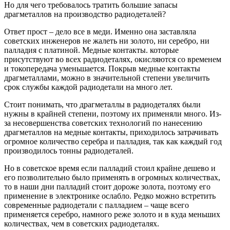
Но для чего требовалось тратить большие запасы
драгметаллов на производство радиодеталей?
Ответ прост – дело все в меди. Именно она заставляла
советских инженеров не жалеть ни золото, ни серебро, ни
палладия с платиной. Медные контакты. которые
присутствуют во всех радиодеталях, окисляются со временем
и токопередача уменьшается. Покрыв медные контакты
драгметаллами, можно в значительной степени увеличить
срок службы каждой радиодетали на много лет.
Стоит понимать, что драгметаллы в радиодеталях были
нужны в крайней степени, поэтому их применяли много. Из-
за несовершенства советских технологий по нанесению
драгметаллов на медные контакты, приходилось затрачивать
огромное количество серебра и палладия, так как каждый год
производилось тонны радиодеталей.
Но в советское время если палладий стоил крайне дешево и
его позволительно было применять в огромных количествах,
то в наши дни палладий стоит дороже золота, поэтому его
применение в электронике ослабло. Редко можно встретить
современные радиодетали с палладием – чаще всего
применяется серебро, намного реже золото и в куда меньших
количествах, чем в советских радиодеталях.