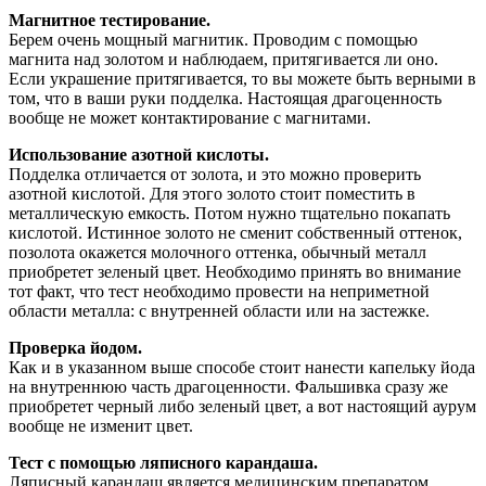
Магнитное тестирование.
Берем очень мощный магнитик. Проводим с помощью
магнита над золотом и наблюдаем, притягивается ли оно.
Если украшение притягивается, то вы можете быть верными в
том, что в ваши руки подделка. Настоящая драгоценность
вообще не может контактирование с магнитами.
Использование азотной кислоты.
Подделка отличается от золота, и это можно проверить
азотной кислотой. Для этого золото стоит поместить в
металлическую емкость. Потом нужно тщательно покапать
кислотой. Истинное золото не сменит собственный оттенок,
позолота окажется молочного оттенка, обычный металл
приобретет зеленый цвет. Необходимо принять во внимание
тот факт, что тест необходимо провести на неприметной
области металла: с внутренней области или на застежке.
Проверка йодом.
Как и в указанном выше способе стоит нанести капельку йода
на внутреннюю часть драгоценности. Фальшивка сразу же
приобретет черный либо зеленый цвет, а вот настоящий аурум
вообще не изменит цвет.
Тест с помощью ляписного карандаша.
Ляписный карандаш является медицинским препаратом,