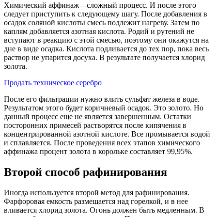
Химический аффинаж – сложный процесс. И после этого
следует приступить к следующему шагу. После добавления в
осадок соляной кислоты смесь подлежит нагреву. Затем по
каплям добавляется азотная кислота. Родий и рутений не
вступают в реакцию с этой смесью, поэтому они окажутся на
дне в виде осадка. Кислота подливается до тех пор, пока весь
раствор не упарится досуха. В результате получается хлорид
золота.
Продать техническое серебро
После его фильтрации нужно влить сульфат железа в воде.
Результатом этого будет коричневый осадок. Это золото. Но
данный процесс еще не является завершенным. Остатки
посторонних примесей растворятся после кипячения в
концентрированной азотной кислоте. Все промывается водой
и сплавляется. После проведения всех этапов химического
аффинажа процент золота в корольке составляет 99,95%.
Второй способ рафинирования
Иногда используется второй метод для рафинирования.
Фарфоровая емкость размещается над горелкой, и в нее
вливается хлорид золота. Огонь должен быть медленным. В