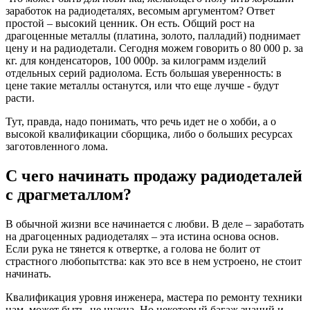
заработок на радиодеталях, весомым аргументом? Ответ
простой – высокий ценник. Он есть. Общий рост на
драгоценные металлы (платина, золото, палладий) поднимает
цену и на радиодетали. Сегодня можем говорить о 80 000 р. за
кг. для конденсаторов, 100 000р. за килограмм изделий
отдельных серий радиолома. Есть большая уверенность: в
цене такие металлы останутся, или что еще лучше - будут
расти.
Тут, правда, надо понимать, что речь идет не о хобби, а о
высокой квалификации сборщика, либо о больших ресурсах
заготовленного лома.
С чего начинать продажу радиодеталей
с драгметаллом?
В обычной жизни все начинается с любви. В деле – заработать
на драгоценных радиодеталях – эта истина основа основ.
Если рука не тянется к отвертке, а голова не болит от
страстного любопытства: как это все в нем устроено, не стоит
начинать.
Квалификация уровня инженера, мастера по ремонту техники
нам, может быть, не нужна. Но некоторый багаж знаний и