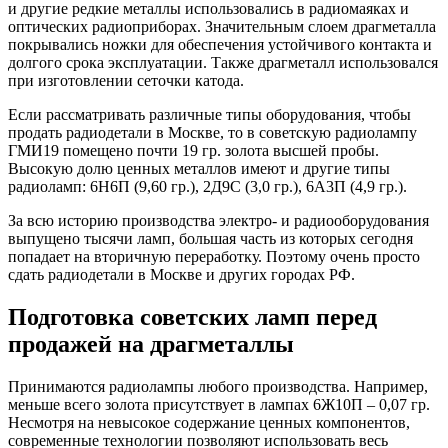
и другие редкие металлы использовались в радиомаяках и
оптических радиоприборах. Значительным слоем драгметалла
покрывались ножки для обеспечения устойчивого контакта и
долгого срока эксплуатации. Также драгметалл использовался
при изготовлении сеточки катода.
Если рассматривать различные типы оборудования, чтобы
продать радиодетали в Москве, то в советскую радиолампу
ГМИ19 помещено почти 19 гр. золота высшей пробы.
Высокую долю ценных металлов имеют и другие типы
радиоламп: 6Н6П (9,60 гр.), 2Д9С (3,0 гр.), 6А3П (4,9 гр.).
За всю историю производства электро- и радиооборудования
выпущено тысячи ламп, большая часть из которых сегодня
попадает на вторичную переработку. Поэтому очень просто
сдать радиодетали в Москве и других городах РФ.
Подготовка советских ламп перед
продажей на драгметаллы
Принимаются радиолампы любого производства. Например,
меньше всего золота присутствует в лампах 6Ж10П – 0,07 гр.
Несмотря на невысокое содержание ценных компонентов,
современные технологии позволяют использовать весь